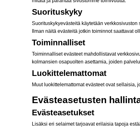
mitata ja parantaa sivustomme toimivuutta.
Suorituskyky
Suorituskykyevästeitä käytetään verkkosivuston s
Ilman näitä evästeitä jotkin toiminnot saattavat ol
Toiminnalliset
Toiminnalliset evästeet mahdollistavat verkkosi
kolmansien osapuolten asettamia, joiden palvelu
Luokittelemattomat
Muut luokittelemattomat evästeet ovat sellaisia, 
Evästeasetusten hallint
Evästeasetukset
Lisäksi eri selaimet tarjoavat erilaisia tapoja est