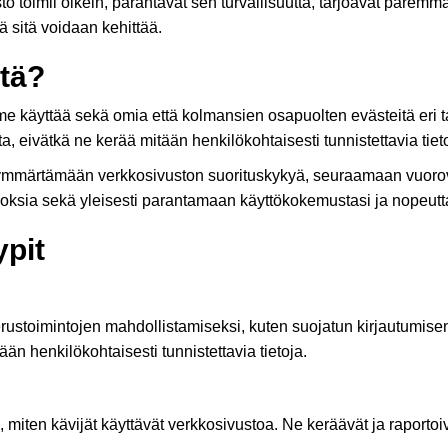
to toimii oikein, parantavat sen turvallisuutta, tarjoavat pare
 sitä voidaan kehittää.
tä?
 käyttää sekä omia että kolmansien osapuolten evästeitä eri ta
 eivätkä ne kerää mitään henkilökohtaisesti tunnistettavia tieto
 ymmärtämään verkkosivuston suorituskykyä, seuraamaan vuorov
inoksia sekä yleisesti parantamaan käyttökokemustasi ja nopeutt
pit
rustoimintojen mahdollistamiseksi, kuten suojatun kirjautumise
än henkilökohtaisesti tunnistettavia tietoja.
miten kävijät käyttävät verkkosivustoa. Ne keräävät ja raportoi