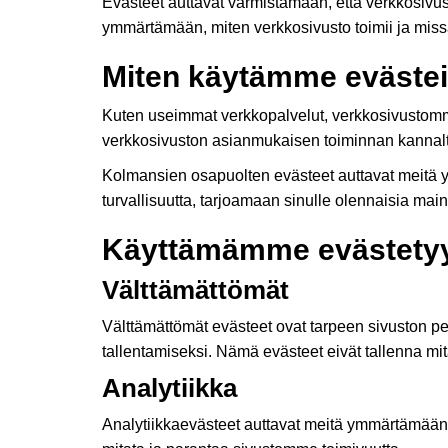
Evästeet auttavat varmistamaan, että verkkosivus
ymmärtämään, miten verkkosivusto toimii ja missä
Miten käytämme evästei
Kuten useimmat verkkopalvelut, verkkosivustomme
verkkosivuston asianmukaisen toiminnan kannalta,
Kolmansien osapuolten evästeet auttavat meitä
turvallisuutta, tarjoamaan sinulle olennaisia ma
Käyttämämme evästetyy
Välttämättömät
Välttämättömät evästeet ovat tarpeen sivuston pe
tallentamiseksi. Nämä evästeet eivät tallenna mitä
Analytiikka
Analytiikkaevästeet auttavat meitä ymmärtämään, 