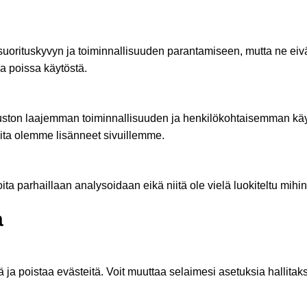
uorituskyvyn ja toiminnallisuuden parantamiseen, mutta ne eivä
la poissa käytöstä.
vuston laajemman toiminnallisuuden ja henkilökohtaisemman käy
ita olemme lisänneet sivuillemme.
joita parhaillaan analysoidaan eikä niitä ole vielä luokiteltu mi
a
ää ja poistaa evästeitä. Voit muuttaa selaimesi asetuksia hallitak