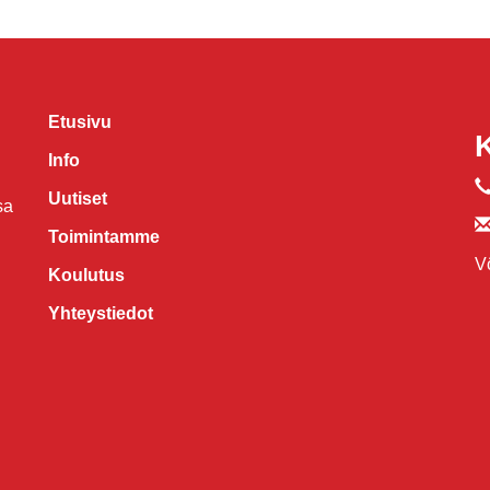
Etusivu
Info
Uutiset
sa
Toimintamme
V
Koulutus
Yhteystiedot