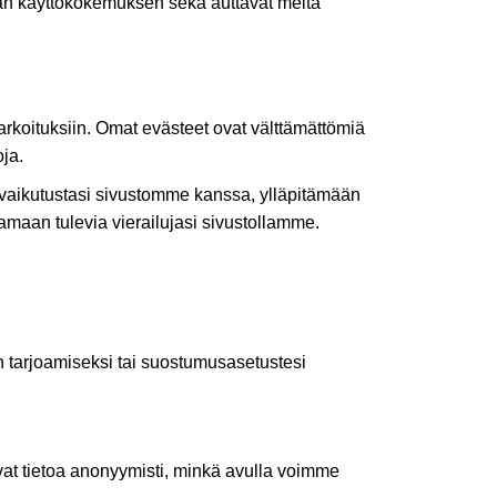
mman käyttökokemuksen sekä auttavat meitä
rkoituksiin. Omat evästeet ovat välttämättömiä
ja.
aikutustasi sivustomme kanssa, ylläpitämään
amaan tulevia vierailujasi sivustollamme.
n tarjoamiseksi tai suostumusasetustesi
vat tietoa anonyymisti, minkä avulla voimme