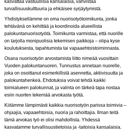
kasvattaa vastuullisia kansalaisia, vahvistaa
turvallisuuskulttuuria ja ehkäisee syrjäytymistä.
Yhdistyksellämme on oma nuorisotyötoimikunta, jonka
tehtävänä on kehittää ja koordinoida alueellista
palokuntanuorisotyötä. Toimikunta varmistaa, että nuorille
on tarjolla monipuolisia tekemisen paikkoja – olipa kyse
koulutuksesta, tapahtumista tai vapaaehtoistoiminnasta.
Osana nuorisotyön arvostamista liitto nimeää vuosittain
Vuoden palokuntanuoren. Tunnustus annetaan nuorelle,
joka on osoittanut esimerkillistä asennetta, aktiivisuutta ja
palokuntahenkeä. Ehdotuksia voivat tehdä kaikki
toimialueen palokunnat, ja valinta on tärkeä tapa nostaa
esiin nuorten tekemää arvokasta työtä.
Kiitämme lämpimästi kaikkia nuorisotyön parissa toimivia –
ohjaajia, vapaaehtoisia, nuoria ja rahoittajia. Ilman teitä
tämä arvokas työ ei olisi mahdollista. Yhdessä
kasvatamme turvallisuustietoisia ja -taitoisia kansalaisia.