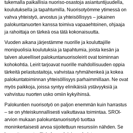
tukemalla paikallisia nuoriso-osastoja asiantuntijuudella,
koulutuksella ja tapahtumilla. Nuorisotyömme ytimessä on
vahva yhteistyö, arvostus ja yhteisöllisyys – jokainen
palokuntanuorten kanssa toimiva vapaaehtoinen, ohjaaja
ja rahoittaja on tärkeä osa tätä kokonaisuutta.
Vuoden aikana järjestämme nuorille ja kouluttajille
monipuolisia koulutuksia ja tapahtumia, joista kesän ja
talven alueelliset palokuntanuorisoleirit ovat toiminnan
kohokohtia. Leirit tarjoavat nuorille mahdollisuuden oppia
tärkeitä pelastustaitoja, vahvistaa ryhmähenkeä ja kokea
palokuntatoiminnan yhteisöllisyys parhaimmillaan. Ne ovat
myös paikkoja, joissa syntyy elinikäisiä ystävyyksiä ja
vahvistuu nuorten usko omiin kykyihinsä.
Palokuntien nuorisotyö on paljon enemmän kuin harrastus
– se on yhteiskunnallisesti vaikuttavaa toimintaa. SROI-
arvion mukaan palokuntanuorisotyö tuottaa
moninkertaisesti arvoa sijoitettuun resurssiin nähden. Se