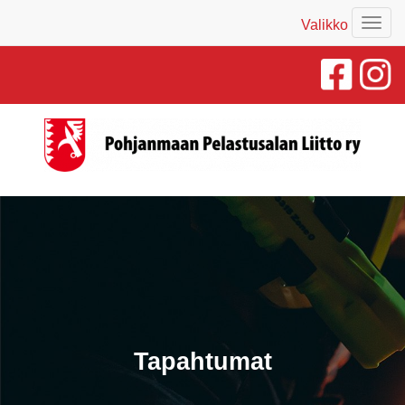
Valikko
Valik
Tapahtumat