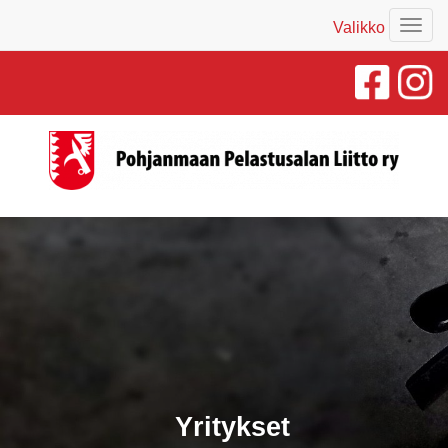
Valikko
Valik
Yritykset