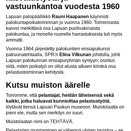
vastuunkantoa vuodesta 1960
Lapuan palopäällikkö
Rauni Haapanen
käynnisti
palokuntapoikatoiminnan jo vuonna 1960. Toiminnasta
kasvoi merkittävä osa Lapuan puolivakinaista
palokuntaa, ja monelle nuorelle harrastuksesta tuli myös
ammatti.
Vuonna 1964 järjestetty palokuntien ensiapukurssi
patruunatehtaalla, SPR:n
Elina Vilkunan
johdolla, johti
Lapuan palokunnan ensiapuryhmän syntyyn; osoitus
siitä, miten poikatyö on ollut alusta alkaen kiinteä osa
pelastustoiminnan kehitystä.
Kutsu muiston äärelle
Toivomme, että
pelastajat, heidän läheisensä sekä
kaikki, jotka haluavat kunnioittaa pelastustyötä
,
löytävät tiensä Lapuan Paukun museoon. Muistolaatta on
pieni ele, mutta sen merkitys on suuri.
Muistolaatan nimi on TEHTÄVÄ.
Pelastajien muistaminen ei vähennä uhrien muistoa – se