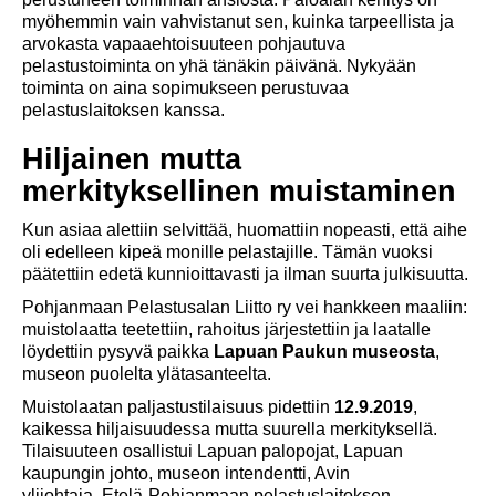
myöhemmin vain vahvistanut sen, kuinka tarpeellista ja
arvokasta vapaaehtoisuuteen pohjautuva
pelastustoiminta on yhä tänäkin päivänä. Nykyään
toiminta on aina sopimukseen perustuvaa
pelastuslaitoksen kanssa.
Hiljainen mutta
merkityksellinen muistaminen
Kun asiaa alettiin selvittää, huomattiin nopeasti, että aihe
oli edelleen kipeä monille pelastajille. Tämän vuoksi
päätettiin edetä kunnioittavasti ja ilman suurta julkisuutta.
Pohjanmaan Pelastusalan Liitto ry vei hankkeen maaliin:
muistolaatta teetettiin, rahoitus järjestettiin ja laatalle
löydettiin pysyvä paikka
Lapuan Paukun museosta
,
museon puolelta ylätasanteelta.
Muistolaatan paljastustilaisuus pidettiin
12.9.2019
,
kaikessa hiljaisuudessa mutta suurella merkityksellä.
Tilaisuuteen osallistui Lapuan palopojat, Lapuan
kaupungin johto, museon intendentti, Avin
ylijohtaja, Etelä-Pohjanmaan pelastuslaitoksen