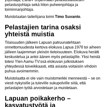
pelastusjohtaja sekä liiton puheenjohtaja ja
toiminnanjohtaja.
Muistolaatan taiteilijana toimi
Timo Suvanto
.
Pelastajien tarina osaksi
yhteistä muistia
Tilaisuuden jälkeen Lapuan patruunatehtaan
onnettomuudesta kertova elokuva
Lapua 1976
toi aiheen
jälleen laajemman yleisön tietoisuuteen. Elokuva herätti
keskustelua ja antoi äänen myös pelastajille. Yksi heistä
totesi Ylen Aamu-TV:ssä elokuvan julkistuksen
yhteydessä toiveikkaasti, että asiasta voitaisiin vihdoin
puhua avoimemmin.
Muistolaatta ei ole vain muistomerkki menneestä – se on
viesti nykyisille ja tuleville sukupolville siitä, että
pelastajien työtä arvostetaan ja muistetaan.
Lapuan poikakerho –
kasvatustyötä ja