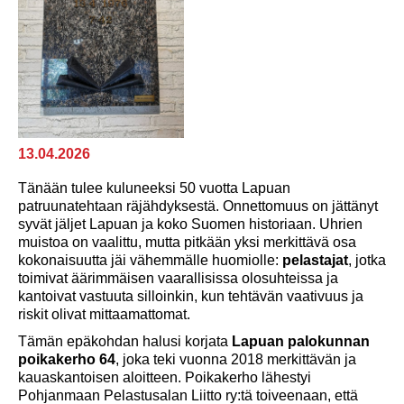
13.04.2026
Tänään tulee kuluneeksi 50 vuotta Lapuan
patruunatehtaan räjähdyksestä. Onnettomuus on jättänyt
syvät jäljet Lapuan ja koko Suomen historiaan. Uhrien
muistoa on vaalittu, mutta pitkään yksi merkittävä osa
kokonaisuutta jäi vähemmälle huomiolle:
pelastajat
, jotka
toimivat äärimmäisen vaarallisissa olosuhteissa ja
kantoivat vastuuta silloinkin, kun tehtävän vaativuus ja
riskit olivat mittaamattomat.
Tämän epäkohdan halusi korjata
Lapuan palokunnan
poikakerho 64
, joka teki vuonna 2018 merkittävän ja
kauaskantoisen aloitteen. Poikakerho lähestyi
Pohjanmaan Pelastusalan Liitto ry:tä toiveenaan, että