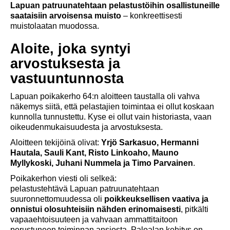
Lapuan patruunatehtaan pelastustöihin osallistuneille
saataisiin arvoisensa muisto
– konkreettisesti
muistolaatan muodossa.
Aloite, joka syntyi
arvostuksesta ja
vastuuntunnosta
Lapuan poikakerho 64:n aloitteen taustalla oli vahva
näkemys siitä, että pelastajien toimintaa ei ollut koskaan
kunnolla tunnustettu. Kyse ei ollut vain historiasta, vaan
oikeudenmukaisuudesta ja arvostuksesta.
Aloitteen tekijöinä olivat:
Yrjö Sarkasuo, Hermanni
Hautala, Sauli Kant, Risto Linkoaho, Mauno
Myllykoski, Juhani Nummela ja Timo Parvainen
.
Poikakerhon viesti oli selkeä:
pelastustehtävä Lapuan patruunatehtaan
suuronnettomuudessa oli
poikkeuksellisen vaativa ja
onnistui olosuhteisiin nähden erinomaisesti
, pitkälti
vapaaehtoisuuteen ja vahvaan ammattitaitoon
perustuneen toiminnan ansiosta. Paloalan kehitys on